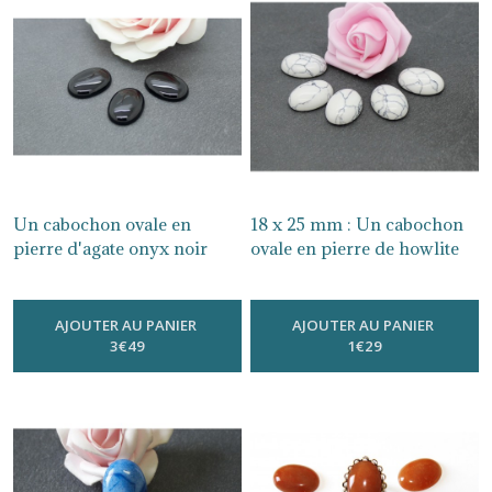
mm
(1)
6
mm
(10)
8
mm
Un cabochon ovale en
18 x 25 mm : Un cabochon
(3)
pierre d'agate onyx noir
ovale en pierre de howlite
CG01
naturelle, CG07
-
18X 25 Mm
-
18X 25 Mm
10
AJOUTER AU PANIER
AJOUTER AU PANIER
mm
3
€
49
1
€
29
(9)
12
mm
(6)