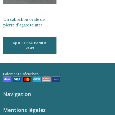
25
mm
Un cabochon ovale de
(4)
pierre d'agate teintée
orange de 18x25 mm CG05
-
18X 25 Mm
4
AJOUTER AU PANIER
x
2
€
49
6
mm
(3)
5
Paiements sécurisés
x
7
mm
(1)
Navigation
6
Mentions légales
x