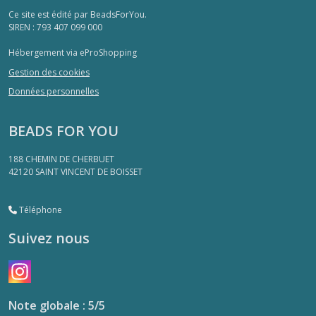
8
Ce site est édité par BeadsForYou.
mm
SIREN : 793 407 099 000
(8)
Hébergement via eProShopping
8
Gestion des cookies
x
Données personnelles
10
mm
(8)
BEADS FOR YOU
188 CHEMIN DE CHERBUET
14
42120
SAINT VINCENT DE BOISSET
x
10
mm
Téléphone
(13)
Suivez nous
9
x
40
mm
Note globale : 5/5
(3)