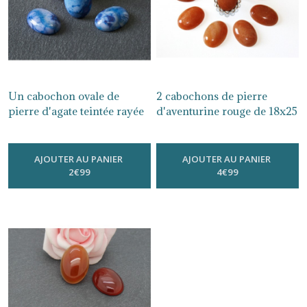
14
mm
(2)
15
mm
Un cabochon ovale de
2 cabochons de pierre
(4)
pierre d'agate teintée rayée
d'aventurine rouge de 18x25
bleue de 18x25 mm CG06
mm CG22
-
18X 25 Mm
-
18X 25 Mm
16
AJOUTER AU PANIER
AJOUTER AU PANIER
mm
2
€
99
4
€
99
(7)
18
mm
(1)
20
mm
(1)