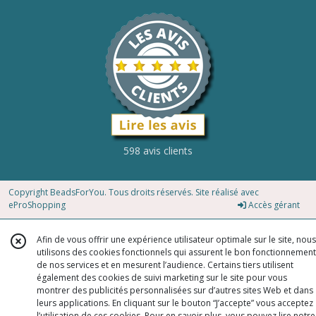
14
x
29
mm
(4)
18
x
598 avis clients
13
mm
(20)
Copyright BeadsForYou. Tous droits réservés. Site réalisé avec
eProShopping
Accès gérant
18x
25
Afin de vous offrir une expérience utilisateur optimale sur le site, nous
mm
utilisons des cookies fonctionnels qui assurent le bon fonctionnement
(5)
de nos services et en mesurent l’audience. Certains tiers utilisent
également des cookies de suivi marketing sur le site pour vous
montrer des publicités personnalisées sur d’autres sites Web et dans
30
leurs applications. En cliquant sur le bouton “J’accepte” vous acceptez
x
l’utilisation de ces cookies. Pour en savoir plus, vous pouvez lire notre