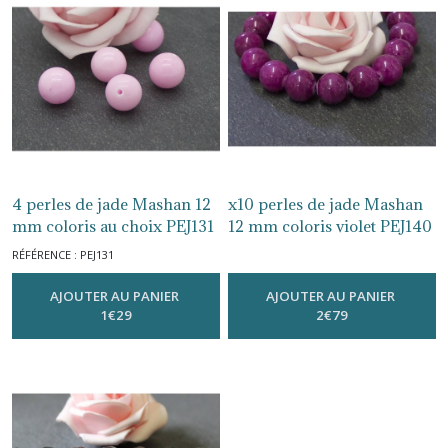
Jade
8
mm
(34)
Jade
10
4 perles de jade Mashan 12
x10 perles de jade Mashan
mm
(12)
mm coloris au choix PEJ131
12 mm coloris violet PEJ140
-
Jade 12 Mm
-
Jade 12 Mm
RÉFÉRENCE : PEJ131
Jade
AJOUTER AU PANIER
AJOUTER AU PANIER
12
1
€
29
2
€
79
mm
(3)
Jade
boulier,
goutte