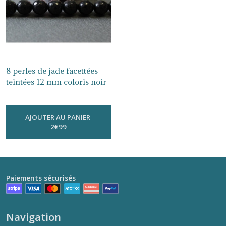
etc...
(12)
Afficher
les
8 perles de jade facettées
résultats
teintées 12 mm coloris noir
PG397
-
Jade 12 Mm
AJOUTER AU PANIER
2
€
99
Paiements sécurisés
Navigation