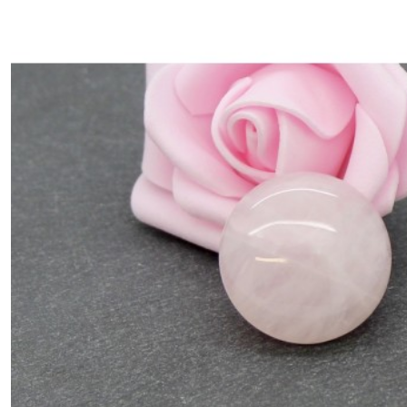
mm
(1)
6
mm
(10)
8
mm
(3)
10
mm
(9)
12
mm
(6)