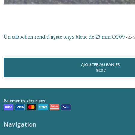
8
mm
(8)
8
x
Un cabochon rond d'agate onyx bleue de 25 mm CG09
-
25 
10
mm
(8)
AJOUTER AU PANIER
14
9
€
37
x
10
mm
(13)
Paiements sécurisés
9
x
40
Navigation
mm
(3)