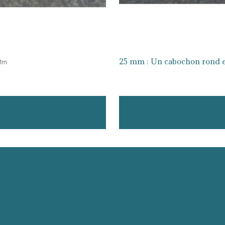
25 mm : Un cabochon rond e
Mm