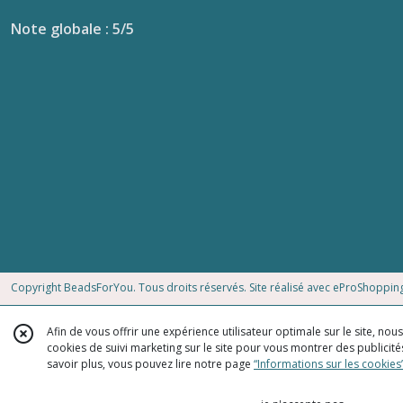
40
Note globale : 5/5
mm
(1)
Verre
transparent
(15)
Verre
coloré
(2)
Afficher
Copyright BeadsForYou. Tous droits réservés. Site réalisé avec
eProShoppin
les
résultats
Afin de vous offrir une expérience utilisateur optimale sur le site, no
cookies de suivi marketing sur le site pour vous montrer des publicités
savoir plus, vous pouvez lire notre page
“Informations sur les cookies