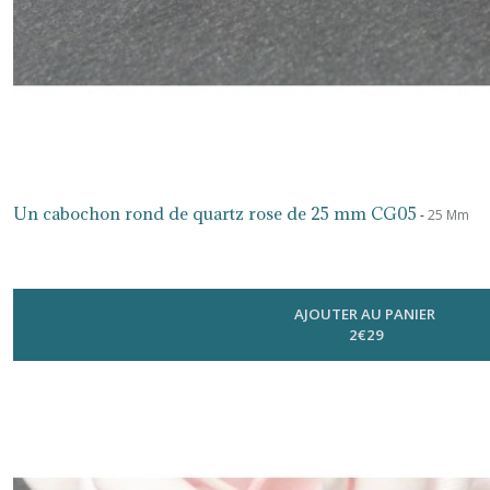
14
mm
(2)
15
mm
(4)
Un cabochon rond de quartz rose de 25 mm CG05
-
25 Mm
16
mm
(7)
AJOUTER AU PANIER
2
€
29
18
mm
(1)
20
mm
(1)