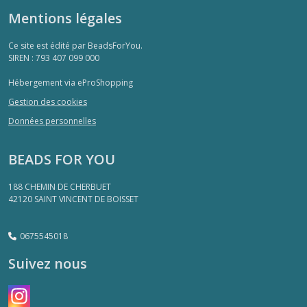
Mentions légales
14
x
Ce site est édité par BeadsForYou.
29
SIREN : 793 407 099 000
mm
(4)
Hébergement via eProShopping
Gestion des cookies
Données personnelles
18
x
13
BEADS FOR YOU
mm
(20)
188 CHEMIN DE CHERBUET
42120
SAINT VINCENT DE BOISSET
18x
25
0675545018
mm
(5)
Suivez nous
30
x