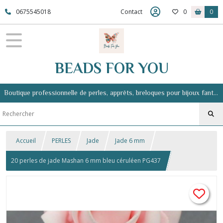
0675545018
Contact
0
0
BEADS FOR YOU
Boutique professionnelle de perles, apprêts, breloques pour bijoux fantaisie
Accueil
PERLES
Jade
Jade 6 mm
20 perles de jade Mashan 6 mm bleu céruléen PG437