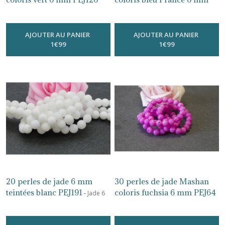
-
Jade 6 Mm
PG429
-
Jade 6 Mm
AJOUTER AU PANIER
AJOUTER AU PANIER
1
€
99
1
€
99
20 perles de jade 6 mm
30 perles de jade Mashan
teintées blanc PEJ191
coloris fuchsia 6 mm PEJ64
-
Jade 6
Mm
-
Jade 6 Mm