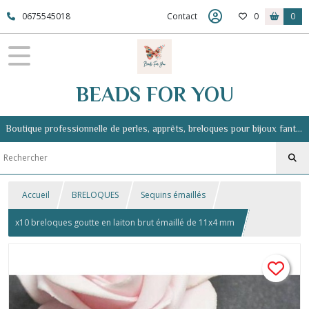
0675545018
Contact
0
0
BEADS FOR YOU
Boutique professionnelle de perles, apprêts, breloques pour bijoux fantaisie
Accueil
BRELOQUES
Sequins émaillés
x10 breloques goutte en laiton brut émaillé de 11x4 mm