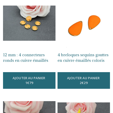
12 mm : 4 connecteurs
4 breloques sequins gouttes
ronds en cuivre émaillés
en cuivre émaillés coloris
deux faces coloris au choix
mandarine SEQ152
-
Sequins
-
Sequins Émaillés
Émaillés
AJOUTER AU PANIER
AJOUTER AU PANIER
1
€
79
2
€
29