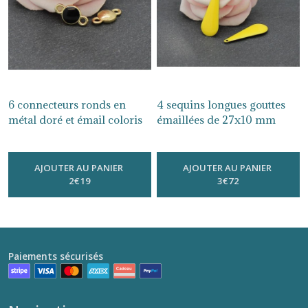
6 connecteurs ronds en
4 sequins longues gouttes
métal doré et émail coloris
émaillées de 27x10 mm
aux choix : noir, bleu/vert
coloris au choix
-
Sequins
Émaillés
ou pêche
-
Sequins Émaillés
AJOUTER AU PANIER
AJOUTER AU PANIER
2
€
19
3
€
72
Paiements sécurisés