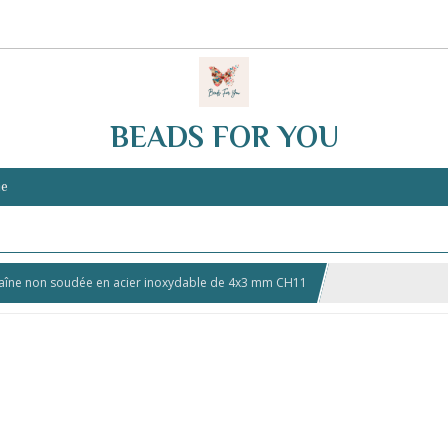
BEADS FOR YOU
ie
aîne non soudée en acier inoxydable de 4x3 mm CH11