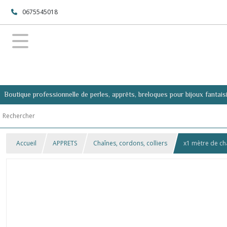
0675545018
Boutique professionnelle de perles, apprêts, breloques pour bijoux fantais
Accueil
APPRETS
Chaînes, cordons, colliers
x1 mètre de ch