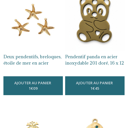
Deux pendentifs, breloques,
Pendentif panda en acier
étoile de mer en acier
inoxydable 201 doré, 16 x 12
inoxydable 304 doré,
mm, AC672
-
Breloques Et
Pendentifs Acier Inoxydable Doré
plaqué or 18k, AC392
-
Breloques Et Pendentifs Acier
AJOUTER AU PANIER
AJOUTER AU PANIER
Inoxydable Doré
1
€
09
1
€
45