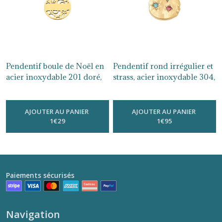
Pendentif boule de Noël en
Pendentif rond irrégulier et
acier inoxydable 201 doré,
strass, acier inoxydable 304,
AC352
plaqué or 18k, placage
-
Breloques Et Pendentifs
Acier Inoxydable Doré
ionique, AC23
-
Breloques Et
Pendentifs Acier Inoxydable Doré
AJOUTER AU PANIER
AJOUTER AU PANIER
1
€
29
1
€
95
Paiements sécurisés
Navigation