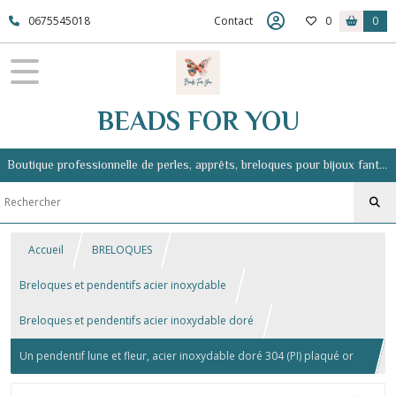
0675545018
Contact
0
0
BEADS FOR YOU
Boutique professionnelle de perles, apprêts, breloques pour bijoux fantaisie
Accueil
BRELOQUES
Breloques et pendentifs acier inoxydable
Breloques et pendentifs acier inoxydable doré
Un pendentif lune et fleur, acier inoxydable doré 304 (PI) plaqué or
18k, 19,5 x 19 mm, AC659