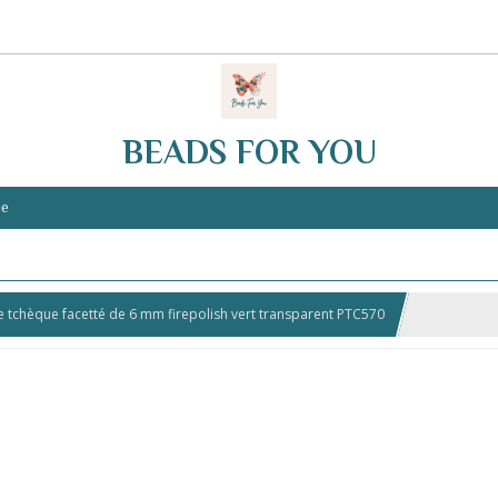
BEADS FOR YOU
ie
e tchèque facetté de 6 mm firepolish vert transparent PTC570