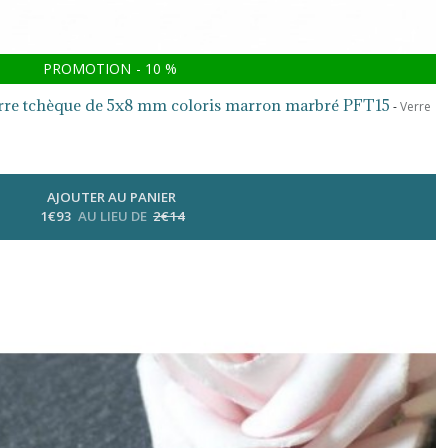
PROMOTION
-
10
%
 verre tchèque de 5x8 mm coloris marron marbré PFT15
-
Verre
AJOUTER AU PANIER
1
€
93
AU LIEU DE
2
€
14