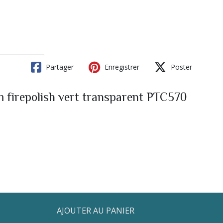
Partager
Enregistrer
Poster
m firepolish vert transparent PTC570
AJOUTER AU PANIER