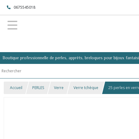
0675545018
Boutique professionnelle de perles, apprêts, breloques pour bijoux fantais
Accueil
PERLES
Verre
Verre tchèque
25 perles en verr