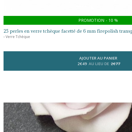
PROMOTION
-
10
%
25 perles en verre tchèque facetté de 6 mm firepolish tran
-
Verre Tchèque
AJOUTER AU PANIER
2
€
49
AU LIEU DE
2
€
77